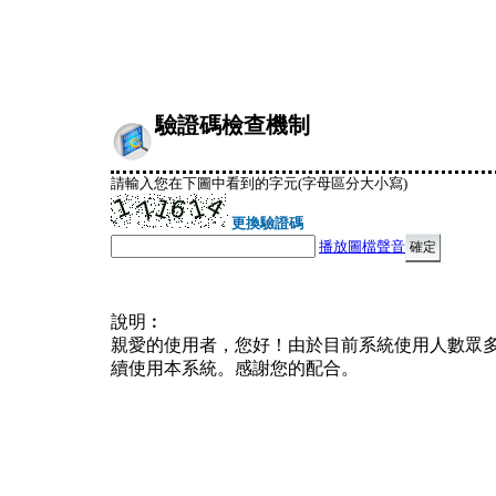
驗證碼檢查機制
請輸入您在下圖中看到的字元(字母區分大小寫)
更換驗證碼
播放圖檔聲音
說明︰
親愛的使用者，您好！由於目前系統使用人數眾
續使用本系統。感謝您的配合。