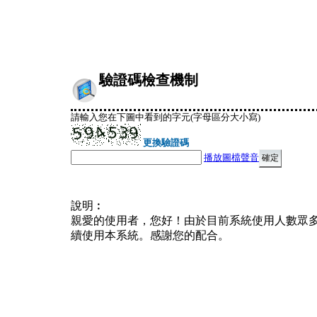
驗證碼檢查機制
請輸入您在下圖中看到的字元(字母區分大小寫)
更換驗證碼
播放圖檔聲音
說明︰
親愛的使用者，您好！由於目前系統使用人數眾
續使用本系統。感謝您的配合。