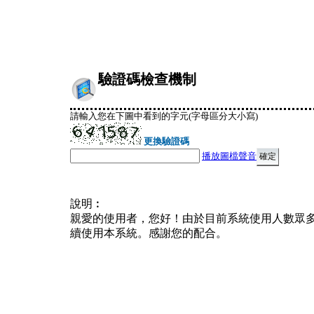
驗證碼檢查機制
請輸入您在下圖中看到的字元(字母區分大小寫)
更換驗證碼
播放圖檔聲音
說明︰
親愛的使用者，您好！由於目前系統使用人數眾
續使用本系統。感謝您的配合。