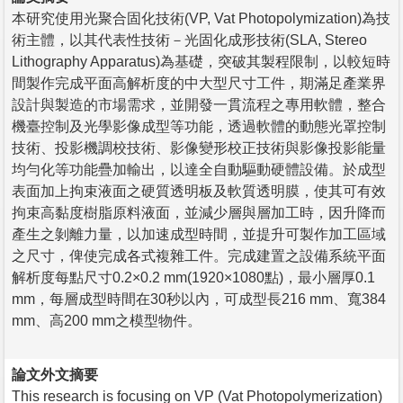
本研究使用光聚合固化技術(VP, Vat Photopolymization)為技
術主體，以其代表性技術－光固化成形技術(SLA, Stereo
Lithography Apparatus)為基礎，突破其製程限制，以較短時
間製作完成平面高解析度的中大型尺寸工件，期滿足產業界
設計與製造的市場需求，並開發一貫流程之專用軟體，整合
機臺控制及光學影像成型等功能，透過軟體的動態光罩控制
技術、投影機調校技術、影像變形校正技術與影像投影能量
均勻化等功能疊加輸出，以達全自動驅動硬體設備。於成型
表面加上拘束液面之硬質透明板及軟質透明膜，使其可有效
拘束高黏度樹脂原料液面，並減少層與層加工時，因升降而
產生之剝離力量，以加速成型時間，並提升可製作加工區域
之尺寸，俾使完成各式複雜工件。完成建置之設備系統平面
解析度每點尺寸0.2×0.2 mm(1920×1080點)，最小層厚0.1
mm，每層成型時間在30秒以內，可成型長216 mm、寬384
mm、高200 mm之模型物件。
論文外文摘要
This research is focusing on VP (Vat Photopolymerization)