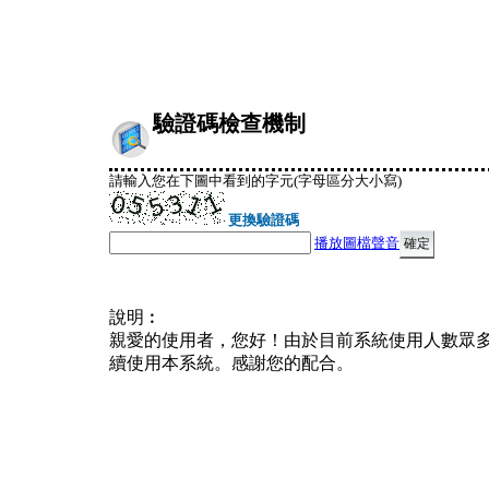
驗證碼檢查機制
請輸入您在下圖中看到的字元(字母區分大小寫)
更換驗證碼
播放圖檔聲音
說明︰
親愛的使用者，您好！由於目前系統使用人數眾
續使用本系統。感謝您的配合。