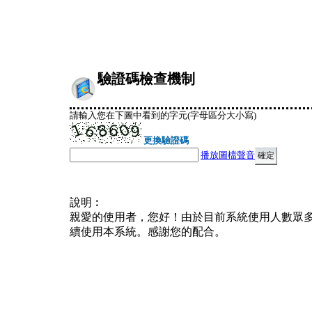
驗證碼檢查機制
請輸入您在下圖中看到的字元(字母區分大小寫)
更換驗證碼
播放圖檔聲音
說明︰
親愛的使用者，您好！由於目前系統使用人數眾
續使用本系統。感謝您的配合。