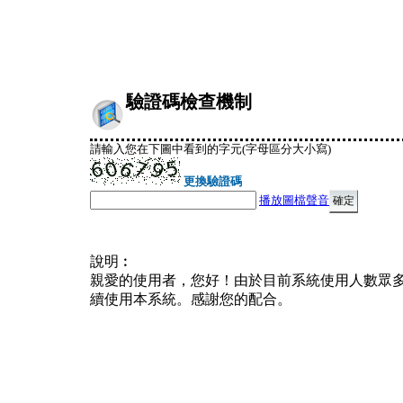
驗證碼檢查機制
請輸入您在下圖中看到的字元(字母區分大小寫)
更換驗證碼
播放圖檔聲音
說明︰
親愛的使用者，您好！由於目前系統使用人數眾
續使用本系統。感謝您的配合。