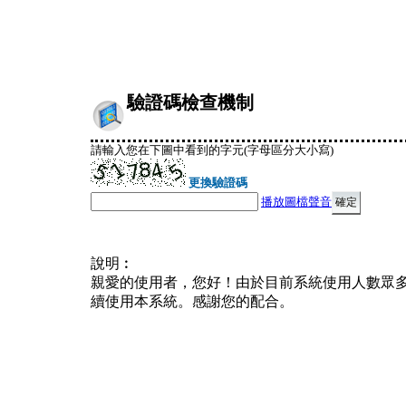
驗證碼檢查機制
請輸入您在下圖中看到的字元(字母區分大小寫)
更換驗證碼
播放圖檔聲音
說明︰
親愛的使用者，您好！由於目前系統使用人數眾
續使用本系統。感謝您的配合。