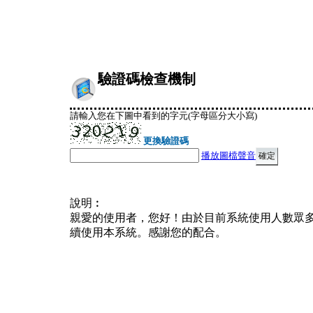
驗證碼檢查機制
請輸入您在下圖中看到的字元(字母區分大小寫)
更換驗證碼
播放圖檔聲音
說明︰
親愛的使用者，您好！由於目前系統使用人數眾
續使用本系統。感謝您的配合。