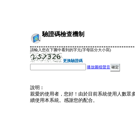
驗證碼檢查機制
請輸入您在下圖中看到的字元(字母區分大小寫)
更換驗證碼
播放圖檔聲音
說明︰
親愛的使用者，您好！由於目前系統使用人數眾
續使用本系統。感謝您的配合。