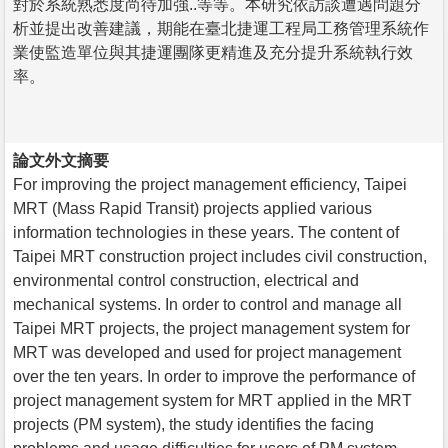
對於系統熟悉度尚待加強..等等。本研究依訪談遭遇問題分
析並提出改善建議，期能在臺北捷運工程局工務管理系統作
業使監造單位與其捷運團隊更精進及充分提升系統執行效
率。
論文外文摘要
For improving the project management efficiency, Taipei
MRT (Mass Rapid Transit) projects applied various
information technologies in these years. The content of
Taipei MRT construction project includes civil construction,
environmental control construction, electrical and
mechanical systems. In order to control and manage all
Taipei MRT projects, the project management system for
MRT was developed and used for project management
over the ten years. In order to improve the performance of
project management system for MRT applied in the MRT
projects (PM system), the study identifies the facing