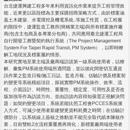
台北捷運興建工程多年來利用資訊化作業來提升工程管理效
能，近來更以區段標為主要採購招商策略方式，由於標案涵
蓋土木建築、水電環控及機電系統..等施工性質，在工程履
約階段中，捷運監造工務所(簡稱業主端)與所有標案施作廠
商(包含主包商及各專業分包商)，共同應用臺北捷運工程局
自行開發工務暨契約執行系統（The Project Management
System For Taipei Rapid Transit, PM System），以即時瞭
解工地現況及標案履約情形。
本研究實地至業主端及廠商端訪談第一線系統使用者，以瞭
解、彙集PM系統使用端所遇問題，並以彼此間密切互通資
訊作業之監造日報/施工日誌、監造月報、估驗計價及標案契
約變更等系統模組項目，探就實際PM系統操作、效率、流
程、介面設計、時間性、重覆性、穩定度、可用性及是否改
版加強等作為訪談方向。並由訪談內容得知亟需正視解決問
題：如契約變更項目，系統若能比照工程會PCCES系統滙
入方式，可減少使用者新建變更資料耗費之時間；在估驗計
價部分，以系統線上簽核之推動並不能完全取代紙本陳核作
業，目前雙軌2次流程重覆應再簡化；新標案廠商端使用者