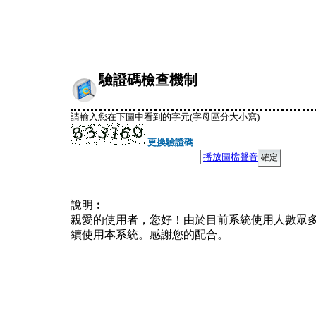
驗證碼檢查機制
請輸入您在下圖中看到的字元(字母區分大小寫)
更換驗證碼
播放圖檔聲音
說明︰
親愛的使用者，您好！由於目前系統使用人數眾
續使用本系統。感謝您的配合。