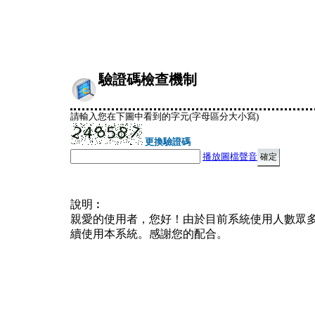
驗證碼檢查機制
請輸入您在下圖中看到的字元(字母區分大小寫)
更換驗證碼
播放圖檔聲音
說明︰
親愛的使用者，您好！由於目前系統使用人數眾
續使用本系統。感謝您的配合。