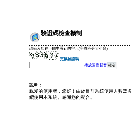
驗證碼檢查機制
請輸入您在下圖中看到的字元(字母區分大小寫)
更換驗證碼
播放圖檔聲音
說明︰
親愛的使用者，您好！由於目前系統使用人數眾
續使用本系統。感謝您的配合。