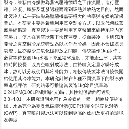
製冷，並藉由冷媒做為蒸汽壓縮循環之工作流體，進行壓
縮、冷凝、膨脹及蒸發過程而達到吸熱與放熱之目的。然而
此製冷方式主要缺點為壓縮機需要極大的功率與冷媒的環保
問題。本研究主要是希望利用真空製冷方式，以取代傳統蒸
氣壓縮循環，真空製冷主要是利用真空泵浦來維持系統內真
空壓力，使水在真空狀態下快速蒸發，從而製冷。本研究所
開發之真空製冷系統特點為以水作為冷媒，因此不會破壞臭
氧層，且亦減少二氧化碳排放之問題。傳統製作1kg冰時，
必需等待整個1kg水溫下降至結冰溫度，才能產生冰，其等
待時間較長，以真空噴射成冰法，由於噴入定量水瞬冷成
冰，故可以分段使用其冷凍能力，相較傳統製冰法可較快開
始使用其冷凍能力。本研究針對在各種不同流量下的製冰效
率進行評估，研究結果可推論當製造1kg冰且流量為
0.24LPM(0.06LPM噴嘴4支)時，其性能係數約可達到
3.8~4.01，本研究證明水可作為冷媒的一種，相較於傳統冷
媒，水為完全為零臭氧破壞潛勢(ODP)和零全球暖化潛勢
(GWP)，真空噴射製冰法可以達到更高的效能及更好的環境
友善度。