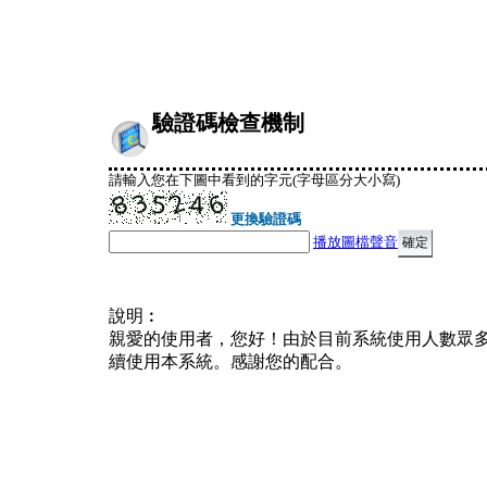
驗證碼檢查機制
請輸入您在下圖中看到的字元(字母區分大小寫)
更換驗證碼
播放圖檔聲音
說明︰
親愛的使用者，您好！由於目前系統使用人數眾
續使用本系統。感謝您的配合。