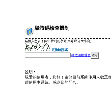
驗證碼檢查機制
請輸入您在下圖中看到的字元(字母區分大小寫)
更換驗證碼
播放圖檔聲音
說明︰
親愛的使用者，您好！由於目前系統使用人數眾
續使用本系統。感謝您的配合。