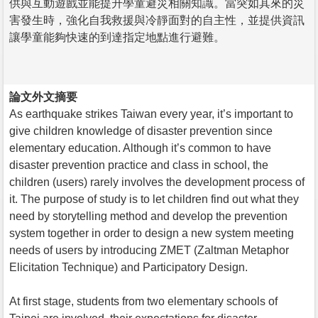
供與互動遊戲並能提升學童避災相關知識。當突如其來的災
害發生時，強化自我救援與冷靜面對的自主性，並提供資訊
讓學童能夠快速的到達指定地點進行避難。
論文外文摘要
As earthquake strikes Taiwan every year, it’s important to
give children knowledge of disaster prevention since
elementary education. Although it’s common to have
disaster prevention practice and class in school, the
children (users) rarely involves the development process of
it. The purpose of study is to let children find out what they
need by storytelling method and develop the prevention
system together in order to design a new system meeting
needs of users by introducing ZMET (Zaltman Metaphor
Elicitation Technique) and Participatory Design.
At first stage, students from two elementary schools of