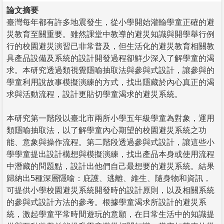
論文摘要
臺灣每年都有許多地震發生，從小學開始灌輸學童正確的避
災教育至關重要。雖然課堂中教導的避災知識與開學舉行例
行的校園避災演習已非常普及，但生活化的避災教育相關教
具產品設備及系統的設計開發過程卻鮮少深入了解學童的渴
求。本研究透過類視覺隱喻抽取法與參與式設計，讓參與的
學童利用說故事模擬演練的方式，找出隱藏於內心真正的渴
求與活動流程，設計更貼切學童渴求的避災系統。
本研究第一階段以臺北市兩所小學五年級學童為對象，運用
類隱喻抽取法，以了解學童內心期望的校園避災系統之功
能、意象與操作流程。第二階段透過參與式設計，讓這些小
學學童提出設計構想與模擬演練，找出產品本身或使用流程
中潛藏的問題點，設計出他們自己最想要的避災系統。結果
歸納出5種深層隱喻：庇護、逃離、維生、隨身物和資訊，
可提供小學校園避災系統開發時的設計原則，以及相關系統
的參與式設計方法的參考。根據學童渴求所設計的避災系
統，激起學童平常時間遊玩的意願，在日常生活中的知識提