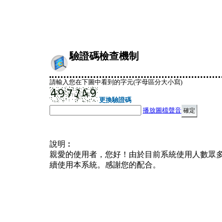
驗證碼檢查機制
請輸入您在下圖中看到的字元(字母區分大小寫)
更換驗證碼
播放圖檔聲音
說明︰
親愛的使用者，您好！由於目前系統使用人數眾
續使用本系統。感謝您的配合。