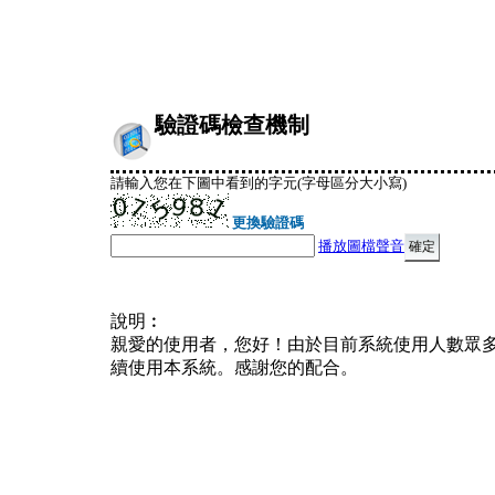
驗證碼檢查機制
請輸入您在下圖中看到的字元(字母區分大小寫)
更換驗證碼
播放圖檔聲音
說明︰
親愛的使用者，您好！由於目前系統使用人數眾
續使用本系統。感謝您的配合。