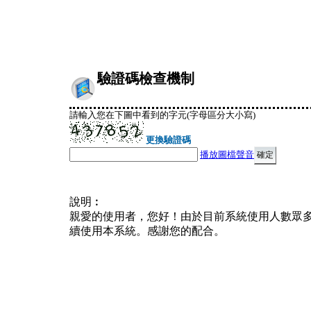
驗證碼檢查機制
請輸入您在下圖中看到的字元(字母區分大小寫)
更換驗證碼
播放圖檔聲音
說明︰
親愛的使用者，您好！由於目前系統使用人數眾
續使用本系統。感謝您的配合。