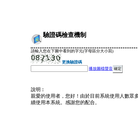
驗證碼檢查機制
請輸入您在下圖中看到的字元(字母區分大小寫)
更換驗證碼
播放圖檔聲音
說明︰
親愛的使用者，您好！由於目前系統使用人數眾
續使用本系統。感謝您的配合。