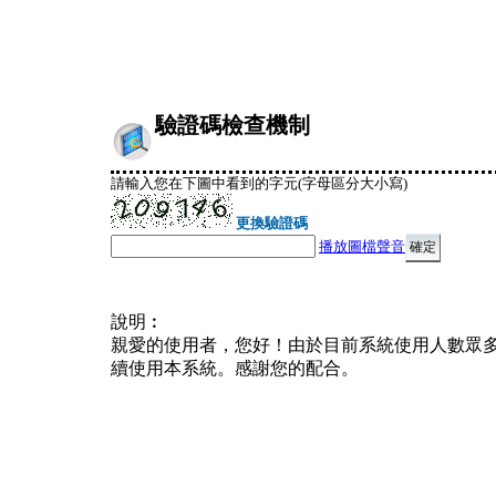
驗證碼檢查機制
請輸入您在下圖中看到的字元(字母區分大小寫)
更換驗證碼
播放圖檔聲音
說明︰
親愛的使用者，您好！由於目前系統使用人數眾
續使用本系統。感謝您的配合。