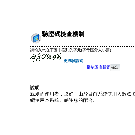
驗證碼檢查機制
請輸入您在下圖中看到的字元(字母區分大小寫)
更換驗證碼
播放圖檔聲音
說明︰
親愛的使用者，您好！由於目前系統使用人數眾
續使用本系統。感謝您的配合。