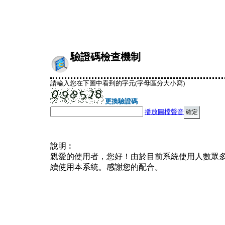
驗證碼檢查機制
請輸入您在下圖中看到的字元(字母區分大小寫)
更換驗證碼
播放圖檔聲音
說明︰
親愛的使用者，您好！由於目前系統使用人數眾
續使用本系統。感謝您的配合。