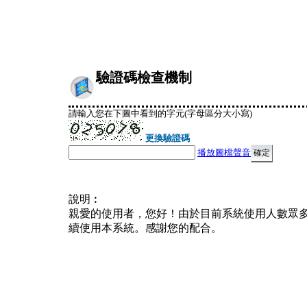
驗證碼檢查機制
請輸入您在下圖中看到的字元(字母區分大小寫)
更換驗證碼
播放圖檔聲音
說明︰
親愛的使用者，您好！由於目前系統使用人數眾
續使用本系統。感謝您的配合。