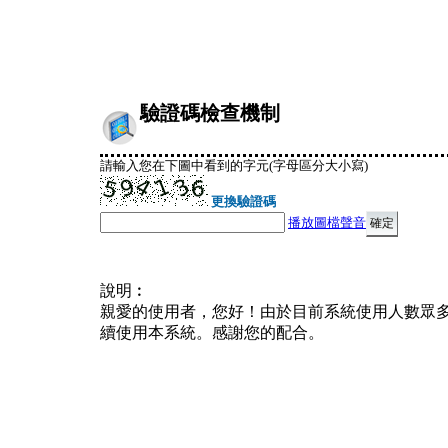
驗證碼檢查機制
請輸入您在下圖中看到的字元(字母區分大小寫)
更換驗證碼
播放圖檔聲音
說明︰
親愛的使用者，您好！由於目前系統使用人數眾
續使用本系統。感謝您的配合。