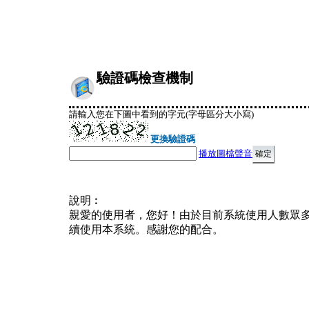
驗證碼檢查機制
請輸入您在下圖中看到的字元(字母區分大小寫)
更換驗證碼
播放圖檔聲音
說明︰
親愛的使用者，您好！由於目前系統使用人數眾
續使用本系統。感謝您的配合。