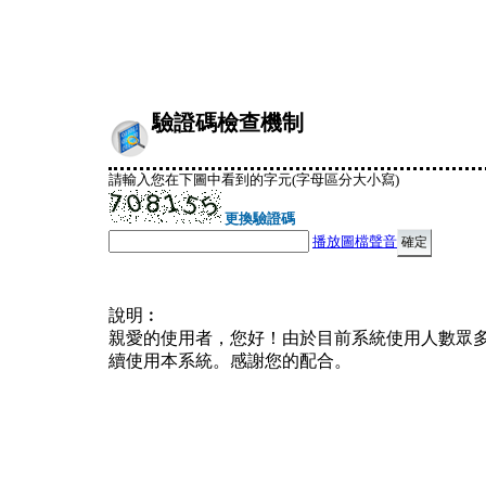
驗證碼檢查機制
請輸入您在下圖中看到的字元(字母區分大小寫)
更換驗證碼
播放圖檔聲音
說明︰
親愛的使用者，您好！由於目前系統使用人數眾
續使用本系統。感謝您的配合。