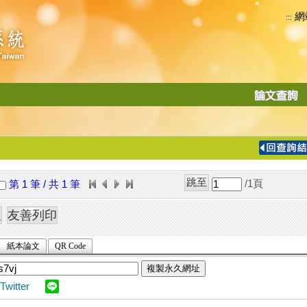
網
:::
功
能
切
換
導
覽
/1
頁
第 1 筆 / 共 1 筆
列
紙本論文
QR Code
複製永久網址
Twitter