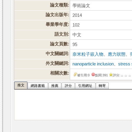
論文種類:
學術論文
論文出版年:
2014
畢業學年度:
102
語文別:
中文
論文頁數:
95
中文關鍵詞:
奈米粒子嵌入物
、
應力狀態
、
外文關鍵詞:
nanoparticle inclusion
、
stress 
相關次數:
被引用:0
點閱:391
評分:
推文
網路書籤
推薦
評分
引用網址
轉寄