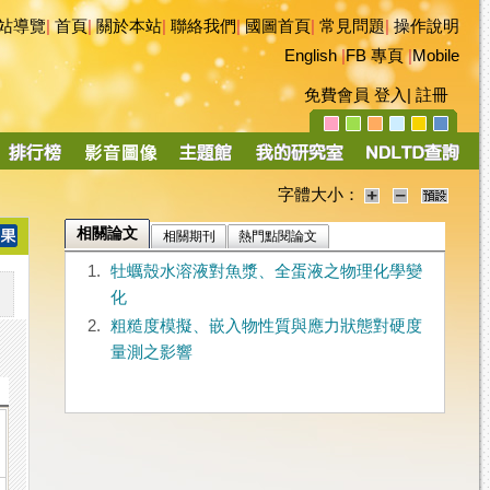
站導覽
|
首頁
|
關於本站
|
聯絡我們
|
國圖首頁
|
常見問題
|
操作說明
English
|
FB 專頁
|
Mobile
免費會員
登入
|
註冊
字體大小：
相關論文
相關期刊
熱門點閱論文
1.
牡蠣殼水溶液對魚漿、全蛋液之物理化學變
化
2.
粗糙度模擬、嵌入物性質與應力狀態對硬度
量測之影響