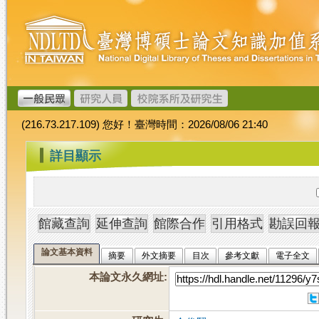
跳
臺
到
灣
主
博
要
碩
內
士
容
論
文
(216.73.217.109) 您好！臺灣時間：2026/08/06 21:40
加
值
:::
詳目顯示
系
統
論文基本資料
摘要
外文摘要
目次
參考文獻
電子全文
本論文永久網址
: