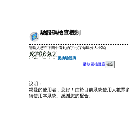
驗證碼檢查機制
請輸入您在下圖中看到的字元(字母區分大小寫)
更換驗證碼
播放圖檔聲音
說明︰
親愛的使用者，您好！由於目前系統使用人數眾
續使用本系統。感謝您的配合。