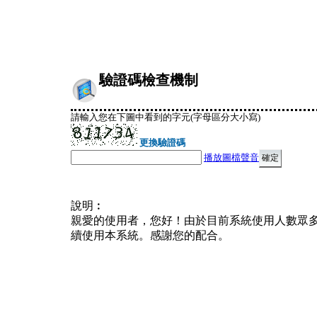
驗證碼檢查機制
請輸入您在下圖中看到的字元(字母區分大小寫)
更換驗證碼
播放圖檔聲音
說明︰
親愛的使用者，您好！由於目前系統使用人數眾
續使用本系統。感謝您的配合。