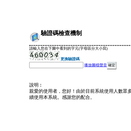
驗證碼檢查機制
請輸入您在下圖中看到的字元(字母區分大小寫)
更換驗證碼
播放圖檔聲音
說明︰
親愛的使用者，您好！由於目前系統使用人數眾
續使用本系統。感謝您的配合。