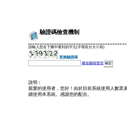
驗證碼檢查機制
請輸入您在下圖中看到的字元(字母區分大小寫)
更換驗證碼
播放圖檔聲音
說明︰
親愛的使用者，您好！由於目前系統使用人數眾
續使用本系統。感謝您的配合。