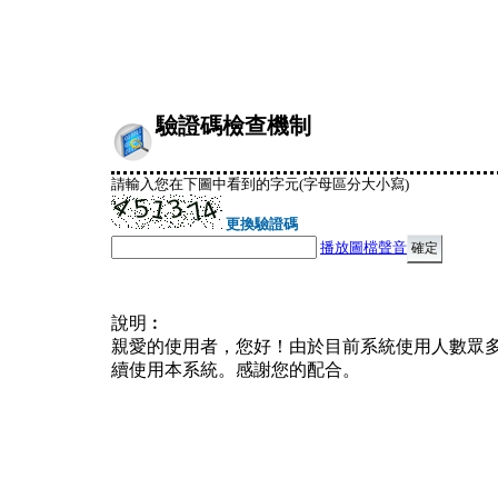
驗證碼檢查機制
請輸入您在下圖中看到的字元(字母區分大小寫)
更換驗證碼
播放圖檔聲音
說明︰
親愛的使用者，您好！由於目前系統使用人數眾
續使用本系統。感謝您的配合。