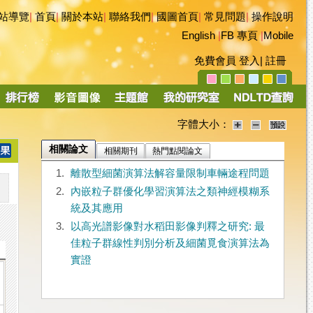
站導覽
|
首頁
|
關於本站
|
聯絡我們
|
國圖首頁
|
常見問題
|
操作說明
English
|
FB 專頁
|
Mobile
免費會員
登入
|
註冊
字體大小：
相關論文
相關期刊
熱門點閱論文
1.
離散型細菌演算法解容量限制車輛途程問題
2.
內嵌粒子群優化學習演算法之類神經模糊系
統及其應用
3.
以高光譜影像對水稻田影像判釋之研究: 最
佳粒子群線性判別分析及細菌覓食演算法為
實證