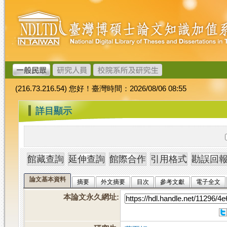
跳
臺
到
灣
主
博
要
碩
內
士
容
論
文
(216.73.216.54) 您好！臺灣時間：2026/08/06 08:55
加
值
:::
詳目顯示
系
統
論文基本資料
摘要
外文摘要
目次
參考文獻
電子全文
本論文永久網址
: