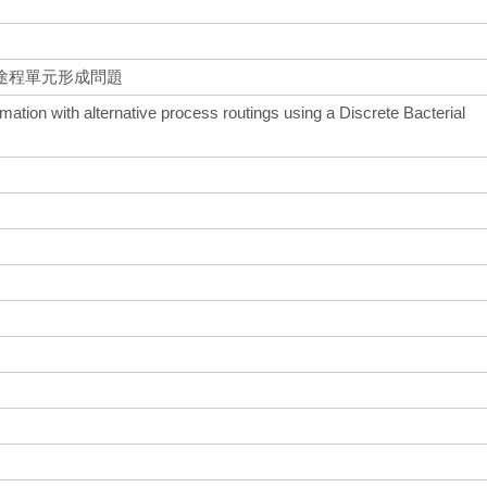
途程單元形成問題
ormation with alternative process routings using a Discrete Bacterial