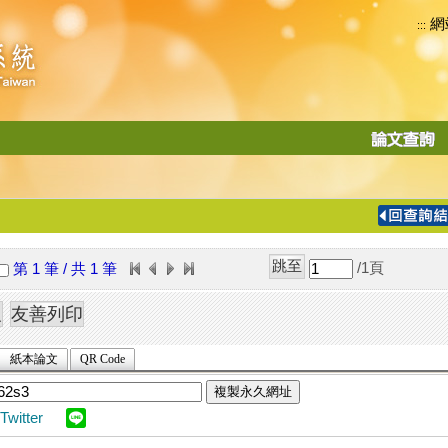
網
:::
功
能
切
換
導
覽
/1
頁
第 1 筆 / 共 1 筆
列
紙本論文
QR Code
複製永久網址
Twitter