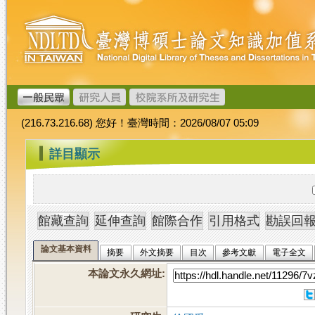
跳
臺
到
灣
主
博
要
碩
內
士
容
論
文
(216.73.216.68) 您好！臺灣時間：2026/08/07 05:09
加
值
:::
詳目顯示
系
統
論文基本資料
摘要
外文摘要
目次
參考文獻
電子全文
本論文永久網址
: