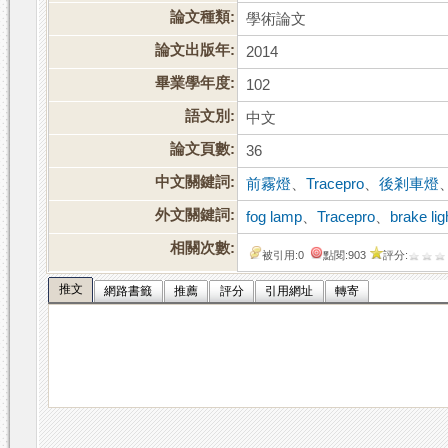
論文種類:
學術論文
論文出版年:
2014
畢業學年度:
102
語文別:
中文
論文頁數:
36
中文關鍵詞:
前霧燈
、
Tracepro
、
後剎車燈
外文關鍵詞:
fog lamp
、
Tracepro
、
brake lig
相關次數:
被引用:0
點閱:903
評分:
推文
網路書籤
推薦
評分
引用網址
轉寄