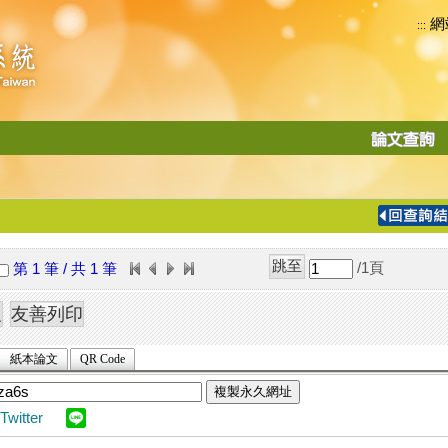
網
:::
功
能
切
換
導
覽
/1
頁
第 1 筆 / 共 1 筆
列
紙本論文
QR Code
複製永久網址
Twitter