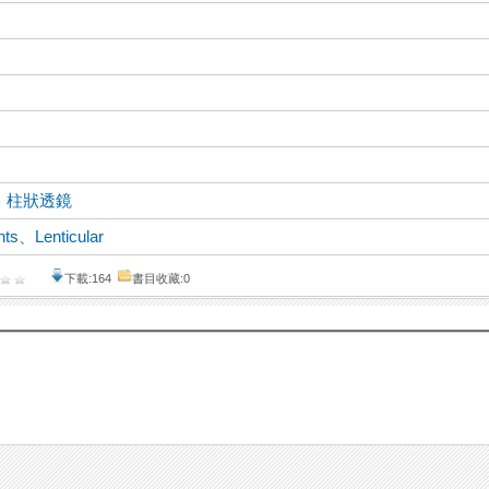
、
柱狀透鏡
hts
、
Lenticular
下載:164
書目收藏:0