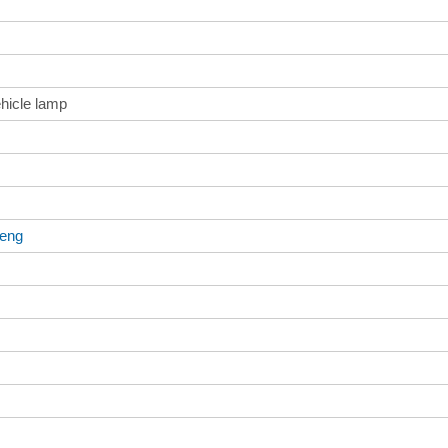
ehicle lamp
heng