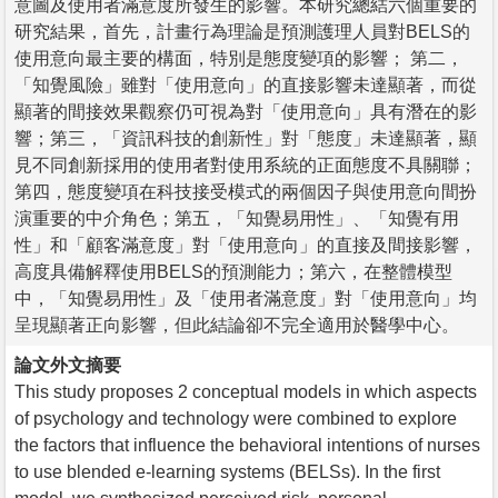
意圖及使用者滿意度所發生的影響。本研究總結六個重要的
研究結果，首先，計畫行為理論是預測護理人員對BELS的
使用意向最主要的構面，特別是態度變項的影響； 第二，
「知覺風險」雖對「使用意向」的直接影響未達顯著，而從
顯著的間接效果觀察仍可視為對「使用意向」具有潛在的影
響；第三，「資訊科技的創新性」對「態度」未達顯著，顯
見不同創新採用的使用者對使用系統的正面態度不具關聯；
第四，態度變項在科技接受模式的兩個因子與使用意向間扮
演重要的中介角色；第五，「知覺易用性」、「知覺有用
性」和「顧客滿意度」對「使用意向」的直接及間接影響，
高度具備解釋使用BELS的預測能力；第六，在整體模型
中，「知覺易用性」及「使用者滿意度」對「使用意向」均
呈現顯著正向影響，但此結論卻不完全適用於醫學中心。
論文外文摘要
This study proposes 2 conceptual models in which aspects
of psychology and technology were combined to explore
the factors that influence the behavioral intentions of nurses
to use blended e-learning systems (BELSs). In the first