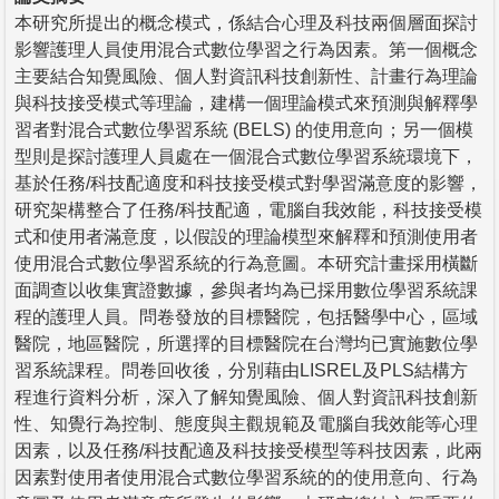
本研究所提出的概念模式，係結合心理及科技兩個層面探討
影響護理人員使用混合式數位學習之行為因素。第一個概念
主要結合知覺風險、個人對資訊科技創新性、計畫行為理論
與科技接受模式等理論，建構一個理論模式來預測與解釋學
習者對混合式數位學習系統 (BELS) 的使用意向；另一個模
型則是探討護理人員處在一個混合式數位學習系統環境下，
基於任務/科技配適度和科技接受模式對學習滿意度的影響，
研究架構整合了任務/科技配適，電腦自我效能，科技接受模
式和使用者滿意度，以假設的理論模型來解釋和預測使用者
使用混合式數位學習系統的行為意圖。本研究計畫採用橫斷
面調查以收集實證數據，參與者均為已採用數位學習系統課
程的護理人員。問卷發放的目標醫院，包括醫學中心，區域
醫院，地區醫院，所選擇的目標醫院在台灣均已實施數位學
習系統課程。問卷回收後，分別藉由LISREL及PLS結構方
程進行資料分析，深入了解知覺風險、個人對資訊科技創新
性、知覺行為控制、態度與主觀規範及電腦自我效能等心理
因素，以及任務/科技配適及科技接受模型等科技因素，此兩
因素對使用者使用混合式數位學習系統的的使用意向、行為