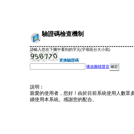
驗證碼檢查機制
請輸入您在下圖中看到的字元(字母區分大小寫)
更換驗證碼
播放圖檔聲音
說明︰
親愛的使用者，您好！由於目前系統使用人數眾
續使用本系統。感謝您的配合。