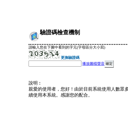
驗證碼檢查機制
請輸入您在下圖中看到的字元(字母區分大小寫)
更換驗證碼
播放圖檔聲音
說明︰
親愛的使用者，您好！由於目前系統使用人數眾
續使用本系統。感謝您的配合。