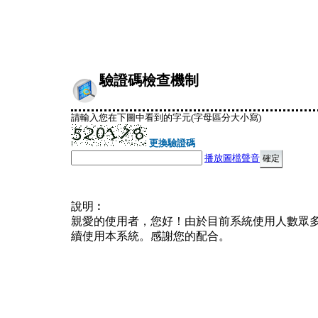
驗證碼檢查機制
請輸入您在下圖中看到的字元(字母區分大小寫)
更換驗證碼
播放圖檔聲音
說明︰
親愛的使用者，您好！由於目前系統使用人數眾
續使用本系統。感謝您的配合。