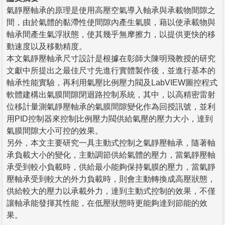
氣靜壓軸承的原理是使用高壓空氣導入軸承與承載物間隙之
間，由於氣體的黏滯性使間隙內產生氣膜，藉以使承載物與
軸承間產生氣浮狀態，使其幾乎無摩擦力，以提供更快的移
動速度以及移動精度。
本文氣靜壓軸承尺寸設計是根據在彰師大陳明飛教授的研究
文獻中所提出之最佳尺寸先進行實體製作後，並進行基本的
軸承性能實驗，再利用氣壓比例壓力閥及LabVIEW圖控程式
軟體建構出氣膜間隙閉迴路控制系統，其中，以高精密雷射
位移計量測氣靜壓軸承的氣膜間隙變化作為回授訊號，並利
用PID控制器來控制比例壓力閥供給氣壓的壓力大小，達到
氣膜間隙大小可控的效果。
另外，本文主要研究一具主動式控制之氣靜壓軸承，隨著軸
承負載大小的變化，主動調節供給氣體的壓力，當氣靜壓軸
承受到較小負載時，供給最小能夠保持氣膜的壓力，當氣靜
壓軸承受到較大的外力負載時，則會主動轉換成高壓狀態，
供給較大的壓力以承載外力，達到主動式控制的效果，不僅
讓軸承能發揮其性能，在低壓狀態時更能夠達到節能的效
果。