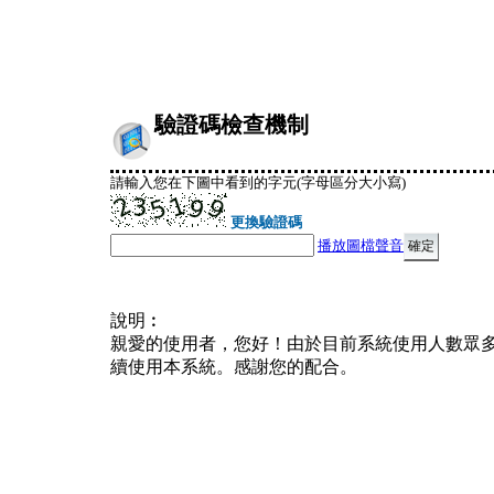
驗證碼檢查機制
請輸入您在下圖中看到的字元(字母區分大小寫)
更換驗證碼
播放圖檔聲音
說明︰
親愛的使用者，您好！由於目前系統使用人數眾
續使用本系統。感謝您的配合。