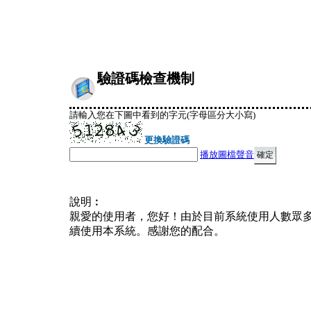
驗證碼檢查機制
請輸入您在下圖中看到的字元(字母區分大小寫)
更換驗證碼
播放圖檔聲音
說明︰
親愛的使用者，您好！由於目前系統使用人數眾
續使用本系統。感謝您的配合。