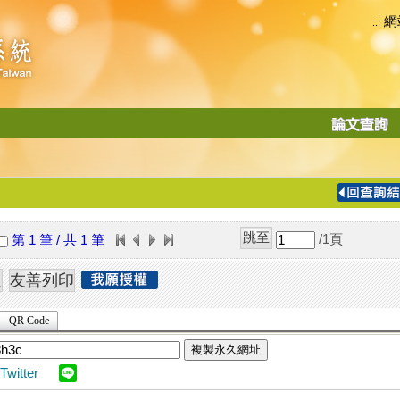
網
:::
功
能
切
換
導
覽
/1
頁
第 1 筆 / 共 1 筆
列
QR Code
複製永久網址
Twitter