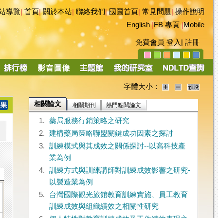
站導覽
|
首頁
|
關於本站
|
聯絡我們
|
國圖首頁
|
常見問題
|
操作說明
English
|
FB 專頁
|
Mobile
免費會員
登入
|
註冊
字體大小：
相關論文
相關期刊
熱門點閱論文
1.
藥局服務行銷策略之研究
2.
建構藥局策略聯盟關鍵成功因素之探討
3.
訓練模式與其成效之關係探討--以高科技產
業為例
4.
訓練方式與訓練講師對訓練成效影響之研究-
以製造業為例
5.
台灣國際觀光旅館教育訓練實施、員工教育
訓練成效與組織績效之相關性研究