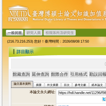
跳
臺
到
灣
主
博
要
碩
內
士
容
論
文
(216.73.216.253) 您好！臺灣時間：2026/08/08 17:50
加
值
:::
詳目顯示
系
統
論文基本資料
摘要
外文摘要
目次
參考文獻
紙本論文
本論文永久網址
: