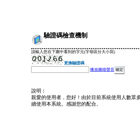
驗證碼檢查機制
請輸入您在下圖中看到的字元(字母區分大小寫)
更換驗證碼
播放圖檔聲音
說明︰
親愛的使用者，您好！由於目前系統使用人數眾
續使用本系統。感謝您的配合。