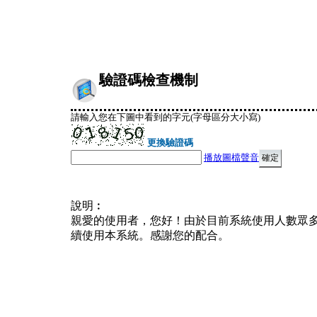
驗證碼檢查機制
請輸入您在下圖中看到的字元(字母區分大小寫)
更換驗證碼
播放圖檔聲音
說明︰
親愛的使用者，您好！由於目前系統使用人數眾
續使用本系統。感謝您的配合。