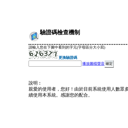
驗證碼檢查機制
請輸入您在下圖中看到的字元(字母區分大小寫)
更換驗證碼
播放圖檔聲音
說明︰
親愛的使用者，您好！由於目前系統使用人數眾
續使用本系統。感謝您的配合。