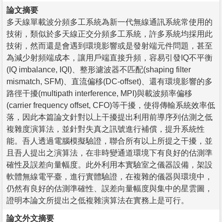
論文摘要
多天線單載波分頻多工系統為新一代無線通訊系統常使用的
技術，類似於多天線正交分頻多工系統，許多系統均採用此
技術，然而還是會遇到環境影響或是發射端元件問題，甚至
為減少射頻端成本，讓用戶端直接升頻，容易引發IQ不平衡
(IQ imbalance, IQI)、整形濾波器不匹配(shaping filter
mismatch, SFM)、直流偏移(DC-offset)、還有環境影響的多
路徑干擾(multipath interference, MPI)與載波頻率偏移
(carrier frequency offset, CFO)等干擾，使得傳輸系統效率低
落，因此本篇論文針對以上干擾提出利用前導序列估測之低
複雜度演算法，並針對失真之訊號進行補償，提升系統性
能。吾人透過電腦模擬驗證，聯合所有以上所提之干擾，並
且吾人提出之演算法，在非時變通道環境下有良好的估測準
確性及誤差向量幅度。此外利用本實驗室之儀器設備，架設
軟體無線電平臺，進行實體驗證，在複雜的儀器與環境中，
仍然有良好的估測準確性、誤差向量幅度與集中的星雲圖，
證明本論文所提出之低複雜演算法在實務上是可行。
論文外文摘要