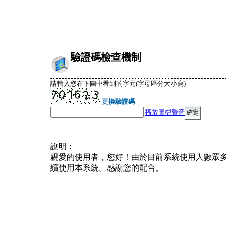
驗證碼檢查機制
請輸入您在下圖中看到的字元(字母區分大小寫)
更換驗證碼
播放圖檔聲音
說明︰
親愛的使用者，您好！由於目前系統使用人數眾
續使用本系統。感謝您的配合。